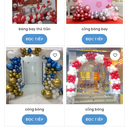
bóng bay thả trần
cổng bóng bay
ĐỌC TIẾP
ĐỌC TIẾP
công bóng
cổng bóng
ĐỌC TIẾP
ĐỌC TIẾP