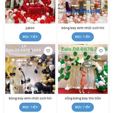
juboo
bóng bay sinh nhật cưới hỏi
ĐỌC TIẾP
ĐỌC TIẾP
bóng bay sinh nhật cưới hỏi
cổng bóng bay thả trần
ĐỌC TIẾP
ĐỌC TIẾP