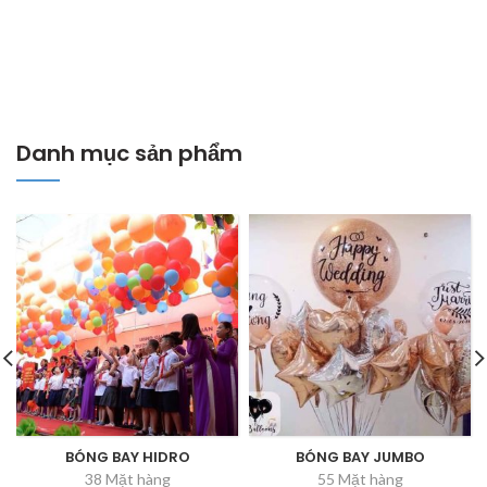
Danh mục sản phẩm
BÓNG BAY HIDRO
BÓNG BAY JUMBO
38 Mặt hàng
55 Mặt hàng