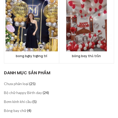
bong b@y tr@ng trí
bóng bay thả trần
DANH MỤC SẢN PHẨM
25
Chưa phân loại
25
sản
24
Bộ chữ happy Birth day
24
phẩm
sản
5
Bơm kinh khí cầu
5
phẩm
sản
4
Bóng bay chữ
4
phẩm
sản