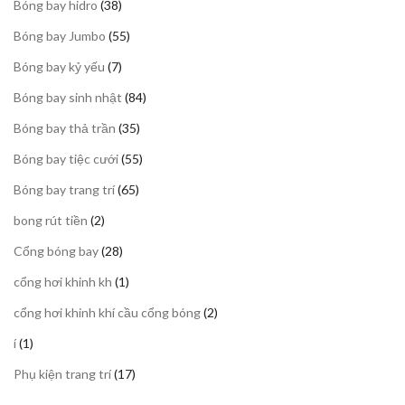
38
Bóng bay hidro
38
phẩm
sản
55
Bóng bay Jumbo
55
phẩm
sản
7
Bóng bay kỷ yếu
7
phẩm
sản
84
Bóng bay sinh nhật
84
phẩm
sản
35
Bóng bay thả trần
35
phẩm
sản
55
Bóng bay tiệc cưới
55
phẩm
sản
65
Bóng bay trang trí
65
phẩm
sản
2
bong rút tiền
2
phẩm
sản
28
Cổng bóng bay
28
phẩm
sản
1
cổng hơi khinh kh
1
phẩm
sản
2
cổng hơi khinh khí cầu cổng bóng
2
phẩm
sản
1
í
1
phẩm
sản
17
Phụ kiện trang trí
17
phẩm
sản