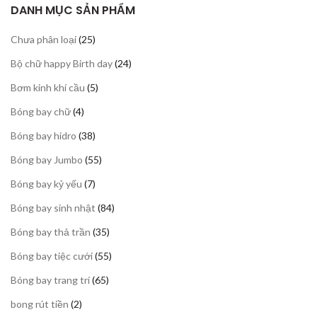
DANH MỤC SẢN PHẨM
25
Chưa phân loại
25
sản
24
Bộ chữ happy Birth day
24
phẩm
sản
5
Bơm kinh khí cầu
5
phẩm
sản
4
Bóng bay chữ
4
phẩm
sản
38
Bóng bay hidro
38
phẩm
sản
55
Bóng bay Jumbo
55
phẩm
sản
7
Bóng bay kỷ yếu
7
phẩm
sản
84
Bóng bay sinh nhật
84
phẩm
sản
35
Bóng bay thả trần
35
phẩm
sản
55
Bóng bay tiệc cưới
55
phẩm
sản
65
Bóng bay trang trí
65
phẩm
sản
2
bong rút tiền
2
phẩm
sản