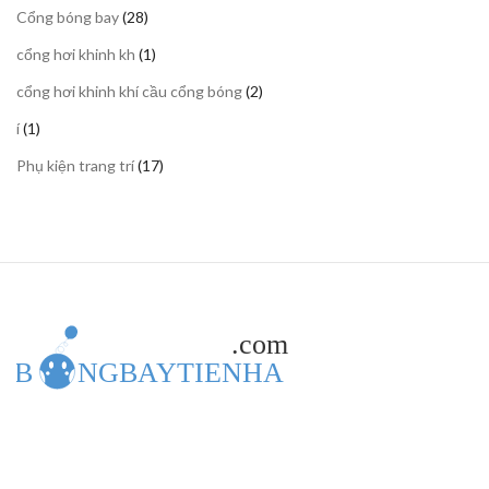
28
Cổng bóng bay
28
phẩm
sản
1
cổng hơi khinh kh
1
phẩm
sản
2
cổng hơi khinh khí cầu cổng bóng
2
phẩm
sản
1
í
1
phẩm
sản
17
Phụ kiện trang trí
17
phẩm
sản
phẩm