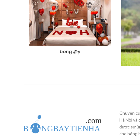
bong @y
Chuyên cun
Hà Nội và 
được sự ủn
cho bóng b