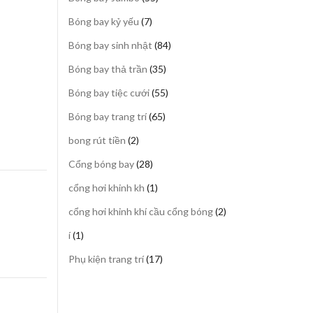
sản
7
Bóng bay kỷ yếu
7
phẩm
sản
84
Bóng bay sinh nhật
84
phẩm
sản
35
Bóng bay thả trần
35
phẩm
sản
55
Bóng bay tiệc cưới
55
phẩm
sản
65
Bóng bay trang trí
65
phẩm
sản
2
bong rút tiền
2
phẩm
sản
28
Cổng bóng bay
28
phẩm
sản
1
cổng hơi khinh kh
1
phẩm
sản
2
cổng hơi khinh khí cầu cổng bóng
2
phẩm
sản
1
í
1
phẩm
sản
17
Phụ kiện trang trí
17
phẩm
sản
phẩm