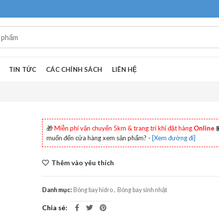
TIN TỨC
CÁC CHÍNH SÁCH
LIÊN HỆ
🎁
Miễn phí vận chuyển 5km & trang trí khi đặt hàng
Online

muốn đến cửa hàng xem sản phẩm? -
[Xem đường đi]
Thêm vào yêu thích
Danh mục:
Bóng bay hidro
,
Bóng bay sinh nhật
Chia sẻ