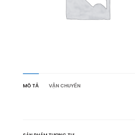
MÔ TẢ
VẬN CHUYỂN