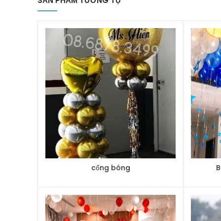
SẢN PHẨM TƯƠNG TỰ
cổng bóng
B