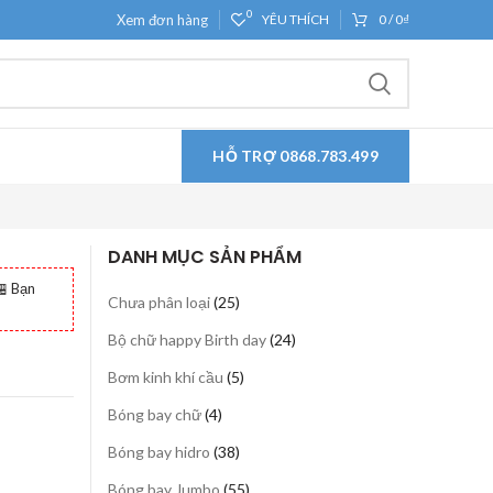
0
Xem đơn hàng
YÊU THÍCH
0
/
0
₫
HỖ TRỢ 0868.783.499
DANH MỤC SẢN PHẨM
 Bạn
25
Chưa phân loại
25
sản
24
Bộ chữ happy Birth day
24
phẩm
sản
5
Bơm kinh khí cầu
5
phẩm
sản
4
Bóng bay chữ
4
phẩm
sản
38
Bóng bay hidro
38
phẩm
sản
55
Bóng bay Jumbo
55
phẩm