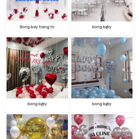
Bong bay trang tri
bong b@y
bong b@y
bong b@y