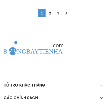
1
2
3
HỖ TRỢ KHÁCH HÀNG
CÁC CHÍNH SÁCH