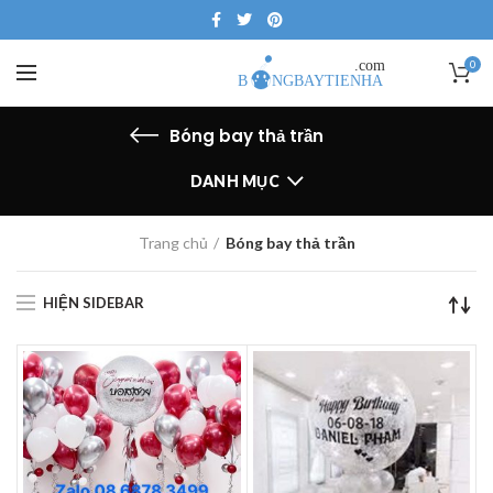
0
Bóng bay thả trần
DANH MỤC
Trang chủ
Bóng bay thả trần
HIỆN SIDEBAR