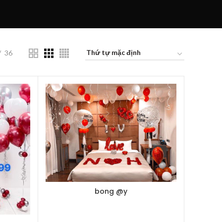
36
bong @y