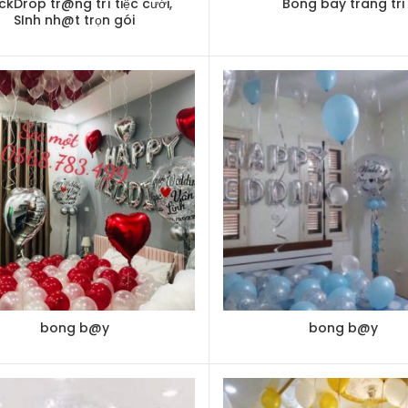
kDrop tr@ng trí tiệc cưới,
Bong bay trang tri
SInh nh@t trọn gói
bong b@y
bong b@y