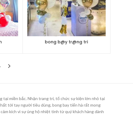
n
bong b@y tr@ng tri
6
tại miền bắc. Nhận trang trí, tổ chức sự kiện lớn nhỏ tại
hất tới tay người tiêu dùng, bong bay tiến hà rất mong
 cảm kích vì sự ủng hộ nhiệt tình từ quý khách hàng dành