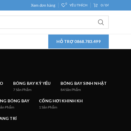
0
Xem đơn hàng
YÊU THÍCH
0
/
0
₫
HỖ TRỢ 0868.783.499
BO
BÓNG BAY KỶ YẾU
BÓNG BAY SINH NHẬT
7
Sản Phẩm
84
Sản Phẩm
NG BÓNG BAY
CỔNG HƠI KHINH KH
Sản Phẩm
1
Sản Phẩm
ANG TRÍ