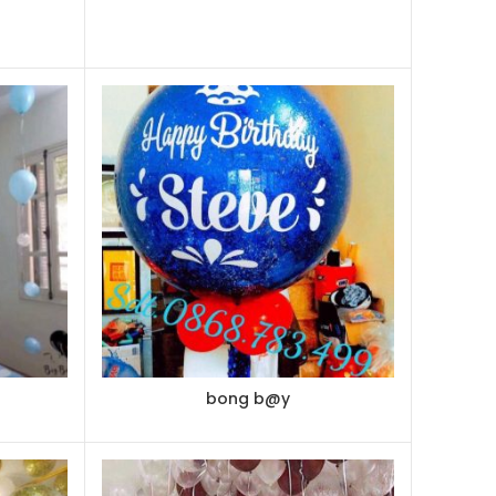
bong b@y