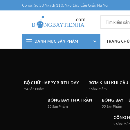
Cơ sở: Số 50 Ngách 110, Ngõ 165 Cầu Giấy, Hà Nội
DANH MỤC SẢN PHẨM
TRANG CHỦ
BỘ CHỮ HAPPY BIRTH DAY
BƠM KINH KHÍ CẦU
24
Sản Phẩm
5
Sản Phẩm
BÓNG BAY THẢ TRẦN
BÓNG BAY TI
35
Sản Phẩm
55
Sản Phẩm
CỔNG H
2
Sản Phẩ