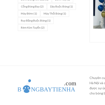
Cổng Bóng Bay
(2)
Dây Buộc Bóng
(1)
Máy Bơm
(1)
Máy Thổi Bóng
(1)
Ruy Băng Buộc Bóng
(1)
Rèm Kim Tuyến
(2)
Chuyên cun
Hà Nội và 
được sự ủn
cho bóng b