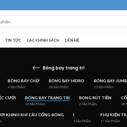
TIN TỨC
CÁC CHÍNH SÁCH
LIÊN HỆ
Bóng bay trang trí
BÓNG BAY CHỮ
BÓNG BAY HIDRO
BÓNG BAY JUM
4
Sản Phẩm
38
Sản Phẩm
55
Sản Phẩm
ỆC CƯỚI
BÓNG BAY TRANG TRÍ
BONG RÚT TIỀN
CỔ
65
Sản Phẩm
2
Sản Phẩm
28
ƠI KHINH KHÍ CẦU CỔNG BÓNG
Í
PHỤ KIỆN TR
m
1
Sản Phẩm
17
Sản Phẩm