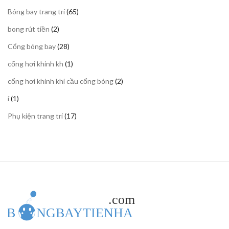
sản
65
Bóng bay trang trí
65
phẩm
sản
2
bong rút tiền
2
phẩm
sản
28
Cổng bóng bay
28
phẩm
sản
1
cổng hơi khinh kh
1
phẩm
sản
2
cổng hơi khinh khí cầu cổng bóng
2
phẩm
sản
1
í
1
phẩm
sản
17
Phụ kiện trang trí
17
phẩm
sản
phẩm