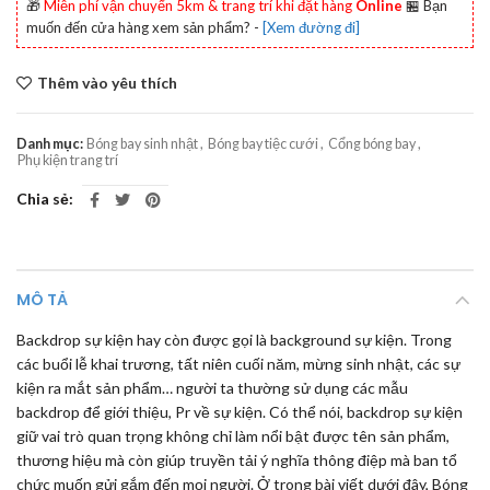
🎁
Miễn phí vận chuyển 5km & trang trí khi đặt hàng
Online
🏪 Bạn
muốn đến cửa hàng xem sản phẩm? -
[Xem đường đi]
Thêm vào yêu thích
Danh mục:
Bóng bay sinh nhật
,
Bóng bay tiệc cưới
,
Cổng bóng bay
,
Phụ kiện trang trí
Chia sẻ
MÔ TẢ
Backdrop sự kiện hay còn được gọi là background sự kiện. Trong
các buổi lễ khai trương, tất niên cuối năm, mừng sinh nhật, các sự
kiện ra mắt sản phẩm… người ta thường sử dụng các mẫu
backdrop để giới thiệu, Pr về sự kiện. Có thể nói, backdrop sự kiện
giữ vai trò quan trọng không chỉ làm nổi bật được tên sản phẩm,
thương hiệu mà còn giúp truyền tải ý nghĩa thông điệp mà ban tổ
chức muốn gửi gắm đến mọi người. Ở trong bài viết dưới đây, Bóng