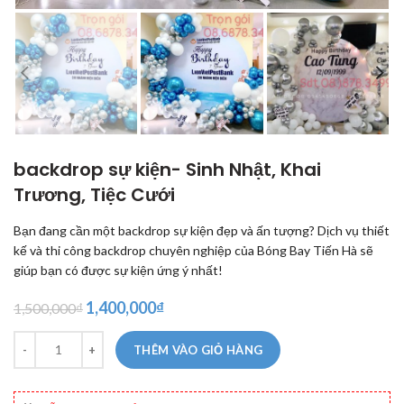
backdrop sự kiện- Sinh Nhật, Khai
Trương, Tiệc Cưới
Bạn đang cần một backdrop sự kiện đẹp và ấn tượng? Dịch vụ thiết
kế và thi công backdrop chuyên nghiệp của Bóng Bay Tiến Hà sẽ
giúp bạn có được sự kiện ứng ý nhất!
Giá
Giá
1,400,000
₫
1,500,000
₫
gốc
hiện
Số lượng
là:
tại
THÊM VÀO GIỎ HÀNG
1,500,000₫.
là:
1,400,000₫.