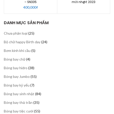
– SN335
mới nh@t 2023
400,000
₫
DANH MỤC SẢN PHẨM
25
Chưa phân loại
25
sản
24
Bộ chữ happy Birth day
24
phẩm
sản
5
Bơm kinh khí cầu
5
phẩm
sản
4
Bóng bay chữ
4
phẩm
sản
38
Bóng bay hidro
38
phẩm
sản
55
Bóng bay Jumbo
55
phẩm
sản
7
Bóng bay kỷ yếu
7
phẩm
sản
84
Bóng bay sinh nhật
84
phẩm
sản
35
Bóng bay thả trần
35
phẩm
sản
55
Bóng bay tiệc cưới
55
phẩm