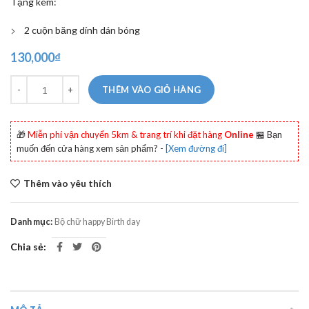
Tặng kèm:
2 cuộn băng dính dán bóng
130,000
₫
Số lượng
THÊM VÀO GIỎ HÀNG
🎁
Miễn phí vận chuyển 5km & trang trí khi đặt hàng
Online
🏪 Bạn
muốn đến cửa hàng xem sản phẩm? -
[Xem đường đi]
Thêm vào yêu thích
Danh mục:
Bộ chữ happy Birth day
Chia sẻ