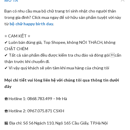
MÔ TẢ
Bạn có nhu cầu mua bộ chữ trang trí sinh nhật cho người thân
trong gia đình? Click mua ngay để sở hữu sản phẩm tuyệt vời này
từ
bộ chữ happy birth day
.
⭐️ CAM KẾT ⭐️
✔ Luôn bán đúng giá, Top Shopee, không NÓI THÁCH, không
CHẶT CHÉM
✔ Tất cả sản phẩm đều được kiểm tra chu đáo và đóng gói cẩn
thận trước khi chuyển đi.
✔ Vì vậy quý khách sẽ yên tâm khi mua hàng của chúng tôi
Mọi chi tiết vui lòng liên hệ với chúng tôi qua thông tin dưới
đây
☎️ Hotline 1: 0868.783.499 – Mr Hà
☎️ Hotline 2: 0967.075.871 CSKH
🏪 Địa chỉ: Số 56 Ngách 110, Ngõ 165 Cầu Giấy, TP.Hà Nội