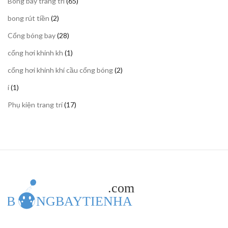
65
Bóng bay trang trí
65
phẩm
sản
2
bong rút tiền
2
phẩm
sản
28
Cổng bóng bay
28
phẩm
sản
1
cổng hơi khinh kh
1
phẩm
sản
2
cổng hơi khinh khí cầu cổng bóng
2
phẩm
sản
1
í
1
phẩm
sản
17
Phụ kiện trang trí
17
phẩm
sản
phẩm