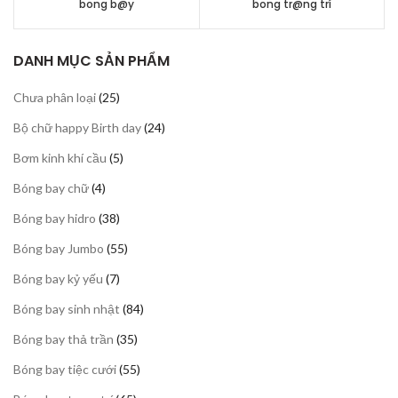
bong b@y
bong tr@ng trí
DANH MỤC SẢN PHẨM
25
Chưa phân loại
25
sản
24
Bộ chữ happy Birth day
24
phẩm
sản
5
Bơm kinh khí cầu
5
phẩm
sản
4
Bóng bay chữ
4
phẩm
sản
38
Bóng bay hidro
38
phẩm
sản
55
Bóng bay Jumbo
55
phẩm
sản
7
Bóng bay kỷ yếu
7
phẩm
sản
84
Bóng bay sinh nhật
84
phẩm
sản
35
Bóng bay thả trần
35
phẩm
sản
55
Bóng bay tiệc cưới
55
phẩm
sản