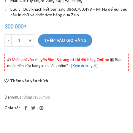
Màu sắc tuỳ chọn: Vàng, Bạc, Đỏ, Hồng
Lưu ý: Quý khách kết bạn zalo 0868.783.499 – Mr Hà để gửi yêu
cầu in chữ và chốt đơn hàng qua Zalo
300,000
₫
Số lượng
THÊM VÀO GIỎ HÀNG
🎁
Miễn phí vận chuyển 5km & trang trí khi đặt hàng
Online
🏪 Bạn
muốn đến cửa hàng xem sản phẩm? -
[Xem đường đi]
Thêm vào yêu thích
Danh mục:
Bóng bay Jumbo
Chia sẻ