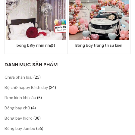
bong b@y nhin nh@t
Bóng bay trang trí sự kiện
DANH MỤC SẢN PHẨM
25
Chưa phân loại
25
sản
24
Bộ chữ happy Birth day
24
phẩm
sản
5
Bơm kinh khí cầu
5
phẩm
sản
4
Bóng bay chữ
4
phẩm
sản
38
Bóng bay hidro
38
phẩm
sản
55
Bóng bay Jumbo
55
phẩm
sản