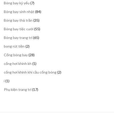
7
Bóng bay kỷ yếu
7
phẩm
sản
84
Bóng bay sinh nhật
84
phẩm
sản
35
Bóng bay thả trần
35
phẩm
sản
55
Bóng bay tiệc cưới
55
phẩm
sản
65
Bóng bay trang trí
65
phẩm
sản
2
bong rút tiền
2
phẩm
sản
28
Cổng bóng bay
28
phẩm
sản
1
cổng hơi khinh kh
1
phẩm
sản
2
cổng hơi khinh khí cầu cổng bóng
2
phẩm
sản
1
í
1
phẩm
sản
17
Phụ kiện trang trí
17
phẩm
sản
phẩm