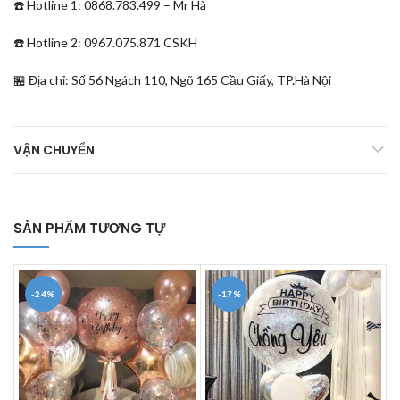
☎️ Hotline 1: 0868.783.499 – Mr Hà
☎️ Hotline 2: 0967.075.871 CSKH
🏪 Địa chỉ: Số 56 Ngách 110, Ngõ 165 Cầu Giấy, TP.Hà Nội
VẬN CHUYỂN
SẢN PHẨM TƯƠNG TỰ
-24%
-17%