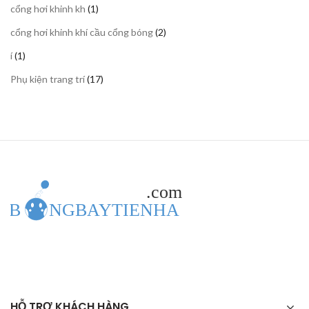
1
cổng hơi khinh kh
1
phẩm
sản
2
cổng hơi khinh khí cầu cổng bóng
2
phẩm
sản
1
í
1
phẩm
sản
17
Phụ kiện trang trí
17
phẩm
sản
phẩm
HỖ TRỢ KHÁCH HÀNG