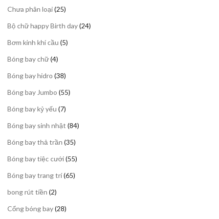
25
Chưa phân loại
25
sản
24
Bộ chữ happy Birth day
24
phẩm
sản
5
Bơm kinh khí cầu
5
phẩm
sản
4
Bóng bay chữ
4
phẩm
sản
38
Bóng bay hidro
38
phẩm
sản
55
Bóng bay Jumbo
55
phẩm
sản
7
Bóng bay kỷ yếu
7
phẩm
sản
84
Bóng bay sinh nhật
84
phẩm
sản
35
Bóng bay thả trần
35
phẩm
sản
55
Bóng bay tiệc cưới
55
phẩm
sản
65
Bóng bay trang trí
65
phẩm
sản
2
bong rút tiền
2
phẩm
sản
28
Cổng bóng bay
28
phẩm
sản