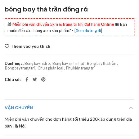
bóng bay thả trần đồng rá
🎁
Miễn phí vận chuyển 5km & trang trí khi đặt hàng
Online
🏪 Bạn
muốn đến cửa hàng xem sản phẩm? -
[Xem đường đi]
Thêm vào yêu thích
Danh mục:
Bóng bay hidro
,
Bóng bay sinh nhật
,
Bóng bay thả trần
,
Bóng bay trang trí
,
Chưa phân loại
,
Phụ kiện trang trí
Chia sẻ
VẬN CHUYỂN
Miễn phí vận chuyển cho đơn hàng tối thiểu 200k áp dụng trên địa
bàn Hà Nội.