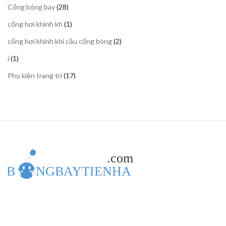
28
Cổng bóng bay
28
phẩm
sản
1
cổng hơi khinh kh
1
phẩm
sản
2
cổng hơi khinh khí cầu cổng bóng
2
phẩm
sản
1
í
1
phẩm
sản
17
Phụ kiện trang trí
17
phẩm
sản
phẩm