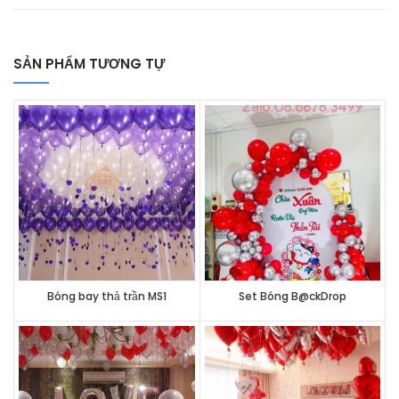
SẢN PHẨM TƯƠNG TỰ
Bóng bay thả trần MS1
Set Bóng B@ckDrop