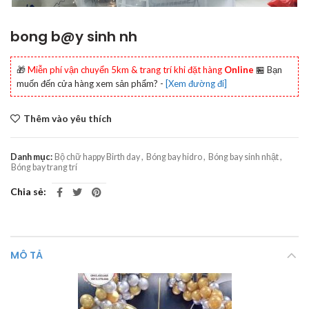
bong b@y sinh nh
🎁
Miễn phí vận chuyển 5km & trang trí khi đặt hàng
Online
🏪 Bạn
muốn đến cửa hàng xem sản phẩm? -
[Xem đường đi]
Thêm vào yêu thích
Danh mục:
Bộ chữ happy Birth day
,
Bóng bay hidro
,
Bóng bay sinh nhật
,
Bóng bay trang trí
Chia sẻ
MÔ TẢ