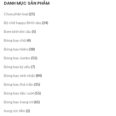
DANH MỤC SẢN PHẨM
25
Chưa phân loại
25
sản
24
Bộ chữ happy Birth day
24
phẩm
sản
5
Bơm kinh khí cầu
5
phẩm
sản
4
Bóng bay chữ
4
phẩm
sản
38
Bóng bay hidro
38
phẩm
sản
55
Bóng bay Jumbo
55
phẩm
sản
7
Bóng bay kỷ yếu
7
phẩm
sản
84
Bóng bay sinh nhật
84
phẩm
sản
35
Bóng bay thả trần
35
phẩm
sản
55
Bóng bay tiệc cưới
55
phẩm
sản
65
Bóng bay trang trí
65
phẩm
sản
2
bong rút tiền
2
phẩm
sản