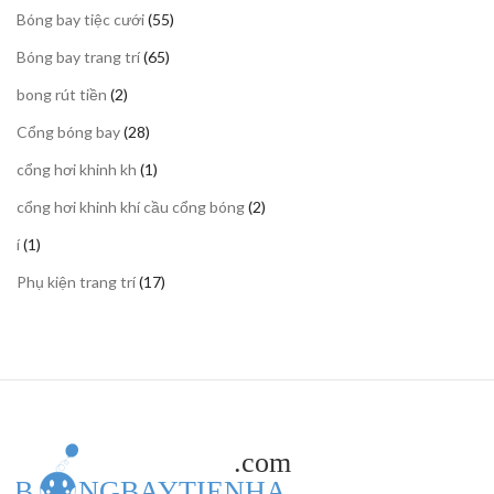
sản
55
Bóng bay tiệc cưới
55
phẩm
sản
65
Bóng bay trang trí
65
phẩm
sản
2
bong rút tiền
2
phẩm
sản
28
Cổng bóng bay
28
phẩm
sản
1
cổng hơi khinh kh
1
phẩm
sản
2
cổng hơi khinh khí cầu cổng bóng
2
phẩm
sản
1
í
1
phẩm
sản
17
Phụ kiện trang trí
17
phẩm
sản
phẩm