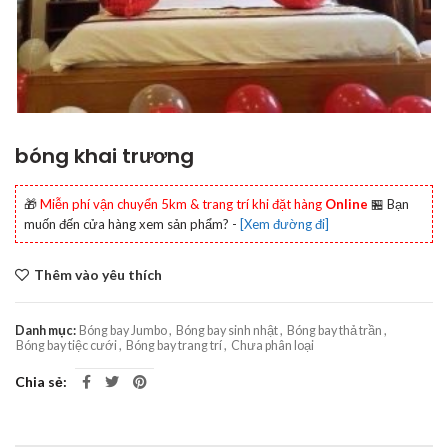
bóng khai trương
🎁
Miễn phí vận chuyển 5km & trang trí khi đặt hàng
Online
🏪 Bạn
muốn đến cửa hàng xem sản phẩm? -
[Xem đường đi]
Thêm vào yêu thích
Danh mục:
Bóng bay Jumbo
,
Bóng bay sinh nhật
,
Bóng bay thả trần
,
Bóng bay tiệc cưới
,
Bóng bay trang trí
,
Chưa phân loại
Chia sẻ