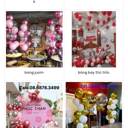
k
bong juom
bóng bay thả trần