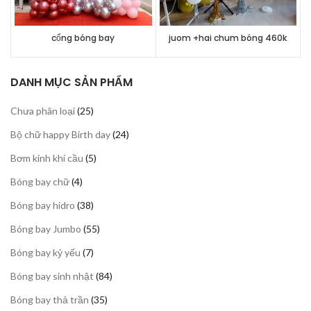
cổng bóng bay
juom +hai chum bóng 460k
DANH MỤC SẢN PHẨM
25
Chưa phân loại
25
sản
24
Bộ chữ happy Birth day
24
phẩm
sản
5
Bơm kinh khí cầu
5
phẩm
sản
4
Bóng bay chữ
4
phẩm
sản
38
Bóng bay hidro
38
phẩm
sản
55
Bóng bay Jumbo
55
phẩm
sản
7
Bóng bay kỷ yếu
7
phẩm
sản
84
Bóng bay sinh nhật
84
phẩm
sản
35
Bóng bay thả trần
35
phẩm