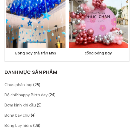
Bóng bay thả trần MS3
cổng bóng bay
DANH MỤC SẢN PHẨM
25
Chưa phân loại
25
sản
24
Bộ chữ happy Birth day
24
phẩm
sản
5
Bơm kinh khí cầu
5
phẩm
sản
4
Bóng bay chữ
4
phẩm
sản
38
Bóng bay hidro
38
phẩm
sản