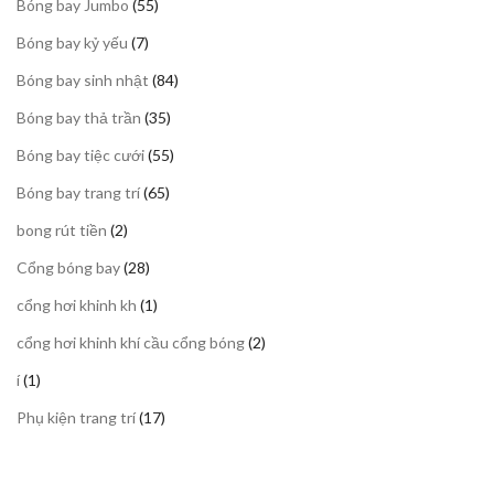
55
Bóng bay Jumbo
55
phẩm
sản
7
Bóng bay kỷ yếu
7
phẩm
sản
84
Bóng bay sinh nhật
84
phẩm
sản
35
Bóng bay thả trần
35
phẩm
sản
55
Bóng bay tiệc cưới
55
phẩm
sản
65
Bóng bay trang trí
65
phẩm
sản
2
bong rút tiền
2
phẩm
sản
28
Cổng bóng bay
28
phẩm
sản
1
cổng hơi khinh kh
1
phẩm
sản
2
cổng hơi khinh khí cầu cổng bóng
2
phẩm
sản
1
í
1
phẩm
sản
17
Phụ kiện trang trí
17
phẩm
sản
phẩm