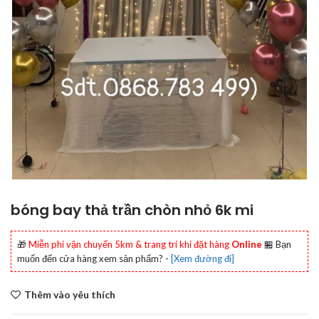
bóng bay thả trần chòn nhỏ 6k mi
🎁
Miễn phí vận chuyển 5km & trang trí khi đặt hàng
Online
🏪 Bạn
muốn đến cửa hàng xem sản phẩm? -
[Xem đường đi]
Thêm vào yêu thích