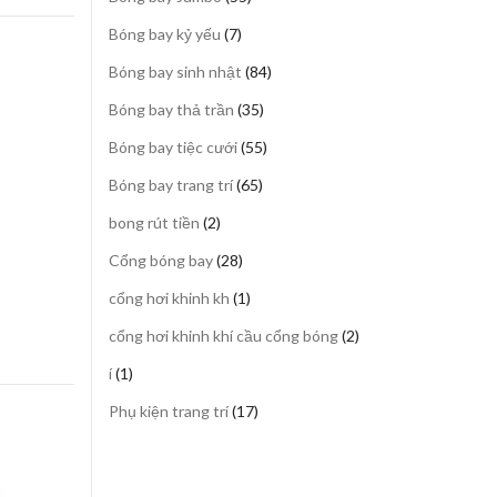
sản
7
Bóng bay kỷ yếu
7
phẩm
sản
84
Bóng bay sinh nhật
84
phẩm
sản
35
Bóng bay thả trần
35
phẩm
sản
55
Bóng bay tiệc cưới
55
phẩm
sản
65
Bóng bay trang trí
65
phẩm
sản
2
bong rút tiền
2
phẩm
sản
28
Cổng bóng bay
28
phẩm
sản
1
cổng hơi khinh kh
1
phẩm
sản
2
cổng hơi khinh khí cầu cổng bóng
2
phẩm
sản
1
í
1
phẩm
sản
17
Phụ kiện trang trí
17
phẩm
sản
phẩm