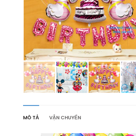
MÔ TẢ
VẬN CHUYỂN