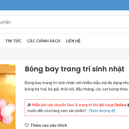
TIN TỨC
CÁC CHÍNH SÁCH
LIÊN HỆ
Bóng bay trang trí sinh nhật
Bóng bay trang trí sinh nhật với nhiều mẫu mã đa dạng nh
bóng bé trai, bé gái, thôi nôi, đầy tháng, các set bóng theo
🎁
Miễn phí vận chuyển 5km & trang trí khi đặt hàng
Online

muốn đến cửa hàng xem sản phẩm? -
[Xem đường đi]
Thêm vào yêu thích