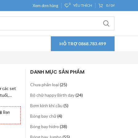
0
Xem đơn hàng
YÊU THÍCH
0
/
0
₫
HỖ TRỢ 0868.783.499
DANH MỤC SẢN PHẨM
25
Chưa phân loại
25
ư các set
sản
24
 tuổi,…
Bộ chữ happy Birth day
24
phẩm
sản
5
Bơm kinh khí cầu
5
phẩm
sản
 Bạn
4
Bóng bay chữ
4
phẩm
sản
38
Bóng bay hidro
38
phẩm
sản
55
Bóng bay Jumbo
55
phẩm