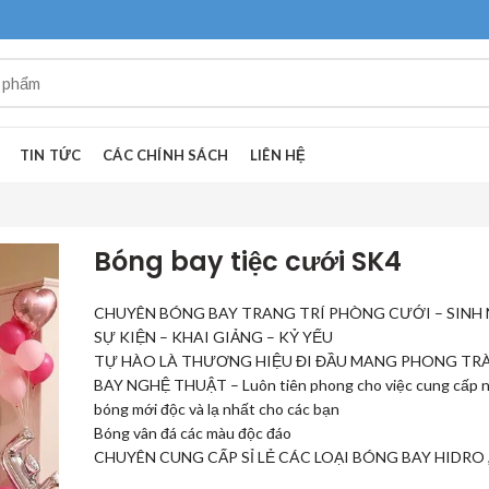
TIN TỨC
CÁC CHÍNH SÁCH
LIÊN HỆ
Bóng bay tiệc cưới SK4
CHUYÊN BÓNG BAY TRANG TRÍ PHÒNG CƯỚI – SINH 
SỰ KIỆN – KHAI GIẢNG – KỶ YẾU
TỰ HÀO LÀ THƯƠNG HIỆU ĐI ĐẦU MANG PHONG TR
BAY NGHỆ THUẬT – Luôn tiên phong cho việc cung cấp
bóng mới độc và lạ nhất cho các bạn
Bóng vân đá các màu độc đáo
CHUYÊN CUNG CẤP SỈ LẺ CÁC LOẠI BÓNG BAY HIDRO 