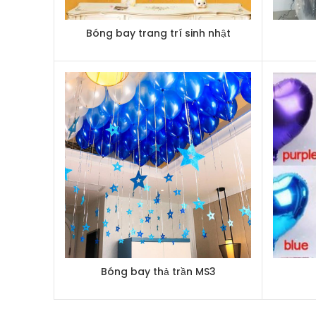
Bóng bay trang trí sinh nhật
Bóng bay thả trần MS3