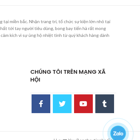
tại miền bắc. Nhận trang trí, tổ chức sự kiện lớn nhỏ tại
hất tới tay người tiêu dùng, bong bay tiến hà rất mong
 cảm kích vì sự ủng hộ nhiệt tình từ quý khách hàng dành
CHÚNG TÔI TRÊN MẠNG XÃ
HỘI