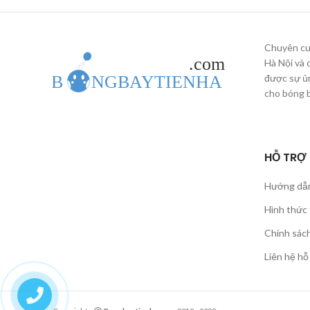
Chuyên cun
Hà Nội và 
được sự ủn
cho bóng b
HỖ TRỢ
Hướng dẫ
Hình thức
Chính sách
Liên hệ hỗ