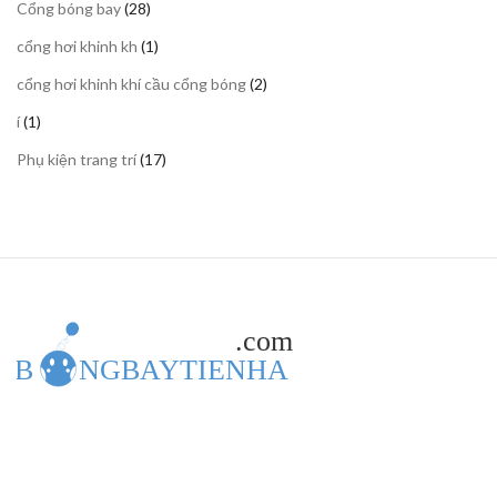
28
Cổng bóng bay
28
phẩm
sản
1
cổng hơi khinh kh
1
phẩm
sản
2
cổng hơi khinh khí cầu cổng bóng
2
phẩm
sản
1
í
1
phẩm
sản
17
Phụ kiện trang trí
17
phẩm
sản
phẩm