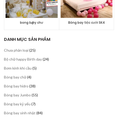
bong b@y chư
Bóng bay tiệc cưới SK4
DANH MỤC SẢN PHẨM
25
Chưa phân loại
25
sản
24
Bộ chữ happy Birth day
24
phẩm
sản
5
Bơm kinh khí cầu
5
phẩm
sản
4
Bóng bay chữ
4
phẩm
sản
38
Bóng bay hidro
38
phẩm
sản
55
Bóng bay Jumbo
55
phẩm
sản
7
Bóng bay kỷ yếu
7
phẩm
sản
84
Bóng bay sinh nhật
84
phẩm
sản