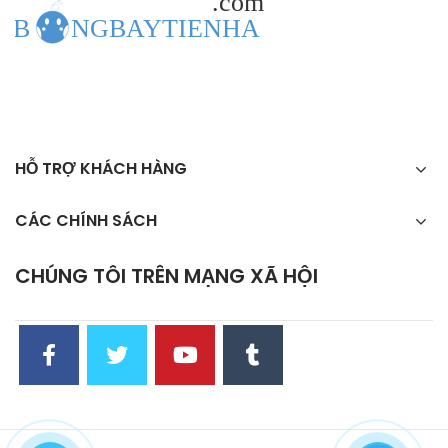
HỖ TRỢ KHÁCH HÀNG
CÁC CHÍNH SÁCH
CHÚNG TÔI TRÊN MẠNG XÃ HỘI